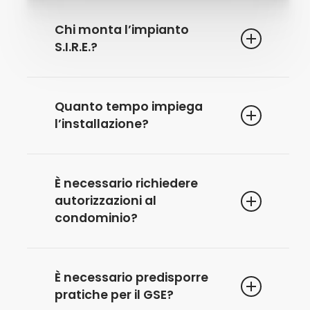
Chi monta l’impianto
S.I.R.E.?
Un tecnico specializzato Solar
Quanto tempo impiega
Innovatio sarà responsabile
l’installazione?
dell’installazione del sistema.
Installazione, collaudo, formazione
È necessario richiedere
utente possono essere svolti
autorizzazioni al
all’interno di una singola giornata.
condominio?
Non è necessario. L’art. 1122bis del c.c.
È necessario predisporre
specifica che non ricorre nessun
pratiche per il GSE?
obbligo. È tuttavia consigliabile