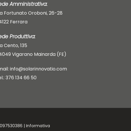
ede Amministrativa:
ia Fortunato Oroboni, 26-28
4122 Ferrara
ede Produttiva:
ia Cento, 135
4049 Vigarano Mainarda (FE)
mail: info@solarinnovatio.com
el.: 376 134 66 50
02097530386 |
Informativa