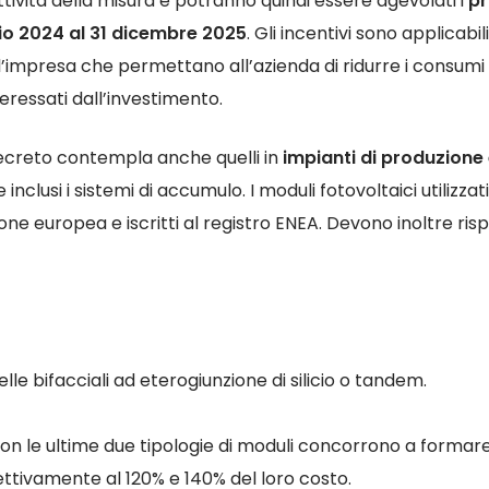
tività della misura e potranno quindi essere agevolati i
pr
aio 2024 al 31 dicembre 2025
. Gli incentivi sono applicabil
ll’impresa che permettano all’azienda di ridurre i consumi 
nteressati dall’investimento.
l decreto contempla anche quelli in
impianti di produzione 
inclusi i sistemi di accumulo. I moduli fotovoltaici utilizza
one europea e iscritti al registro ENEA. Devono inoltre risp
le bifacciali ad eterogiunzione di silicio o tandem.
 con le ultime due tipologie di moduli concorrono a formare
ttivamente al 120% e 140% del loro costo.