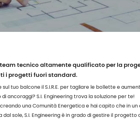
team tecnico altamente qualificato per la progett
i i progetti fuori standard.
re sul tuo balcone il S.I.R.E. per tagliare le bollette e aume
 di ancoraggi? S.I. Engineering trova la soluzione per te!
 creando una Comunità Energetica e hai capito che in un co
dal sole, S.I. Engineering è in grado di gestire il progetto