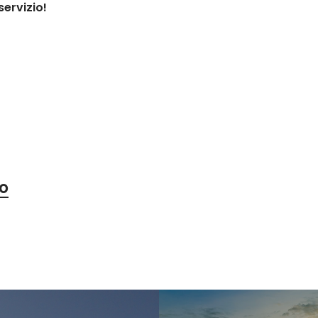
servizio!
io