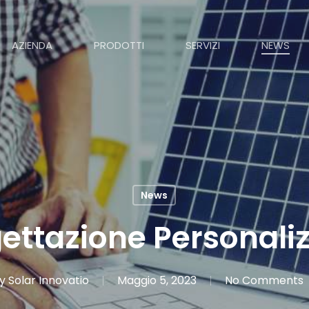
AZIENDA
PRODOTTI
SERVIZI
NEWS
News
ettazione Personali
y
Solar Innovatio
Maggio 5, 2023
No Comments