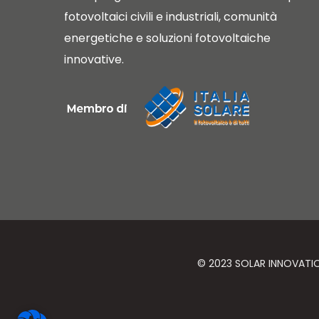
fotovoltaici civili e industriali, comunità
energetiche e soluzioni fotovoltaiche
innovative.
© 2023 SOLAR INNOVATIO S