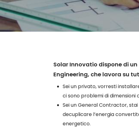
Hit enter to search or ESC to close
Solar Innovatio dispone di un 
Engineering, che lavora su tutt
Sei un privato, vorresti installa
ci sono problemi di dimensioni o
Sei un General Contractor, stai
decuplicare l’energia convertita 
energetico.