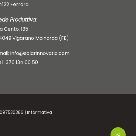
4122 Ferrara
ede Produttiva:
ia Cento, 135
4049 Vigarano Mainarda (FE)
mail: info@solarinnovatio.com
el.: 376 134 66 50
02097530386 |
Informativa