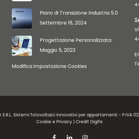
4
Piano di Transizione Industria 5.0
S
Settembre 18, 2024
V
4
Progettazione Personalizzata
Maggio 5, 2023
E
T
Modifica impostazione Cookies
.R.L. Sistemi fotovoltaici innovativi per appartamenti - P.IVA 
Cookie
e
Privacy
| Credit
Digife
facebook
linkedin
instagram