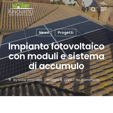
Skip
Menu
to
search
Close
main
Menu
content
News
Progetti
Impianto fotovoltaico
con moduli e sistema
di accumulo
By
Solar Innovatio
Maggio 5, 2023
No Comments